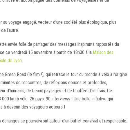
té, diffuse et accompagne des contenus de voyageuses et de
ser au voyage engagé, vecteur d’une société plus écologique, plus
de l’autre.
ette envie folle de partager des messages inspirants rapportés du
se ce vendredi 15 novembre à partir de
18h30
à la
Maison des
pole de Lyon.
he
Green
Road
(le film !), qui retrace le tour du monde à vélo à l’origine
80 minutes de rencontres, de réflexions douces et profondes,
eur d’humains, de beaux paysages et de bouffée d’air frais. Ce
000 km à vélo. 26 pays. 90 interviews ! Une belle initiative qui
nts à devenir des voyageurs acteurs !
s échanges se poursuivront autour d’un buffet convivial et responsable.