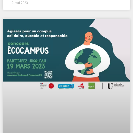
3 mai 2023