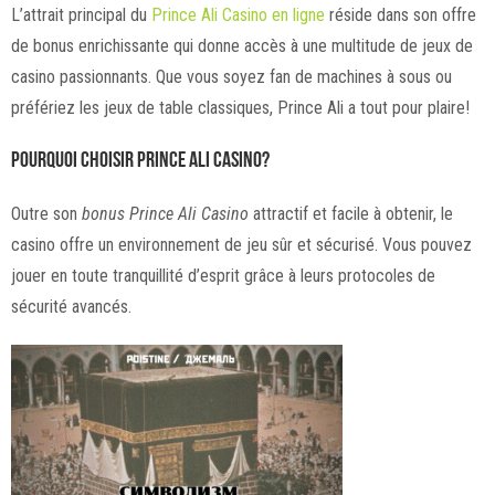
L’attrait principal du
Prince Ali Casino en ligne
réside dans son offre
de bonus enrichissante qui donne accès à une multitude de jeux de
casino passionnants. Que vous soyez fan de machines à sous ou
préfériez les jeux de table classiques, Prince Ali a tout pour plaire!
Pourquoi choisir Prince Ali Casino?
Outre son
bonus Prince Ali Casino
attractif et facile à obtenir, le
casino offre un environnement de jeu sûr et sécurisé. Vous pouvez
jouer en toute tranquillité d’esprit grâce à leurs protocoles de
sécurité avancés.