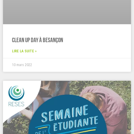
Clean Up Day à Besançon
LIRE LA SUITE »
10 mars 2022