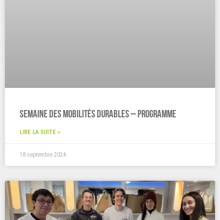
Semaine des mobilités durables – programme
LIRE LA SUITE »
18 septembre 2024