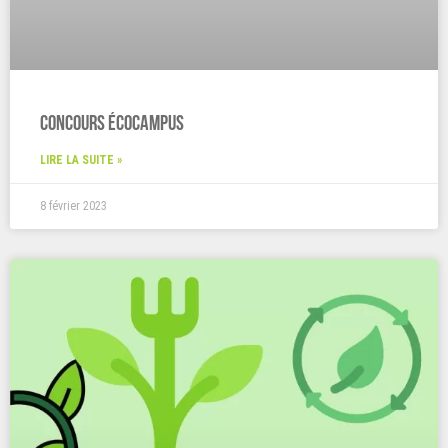
Concours écocampus
LIRE LA SUITE »
8 février 2023