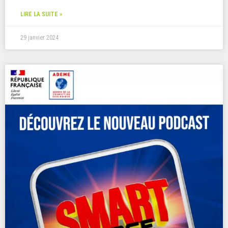
LIRE LA SUITE »
29 janvier 2024