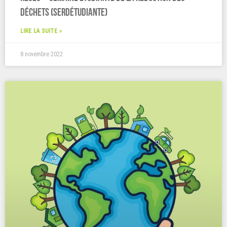
Déchets (SERDétudiante)
LIRE LA SUITE »
8 novembre 2022